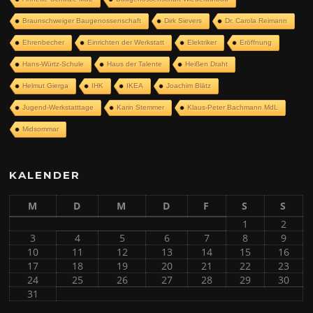
Braunschweiger Baugenossenschaft
Dirk Sievers
Dr. Carola Reimann
Ehrenbecher
Einrichten der Werkstatt
Elektriker
Eröffnung
Hans-Würtz-Schule
Haus der Talente
Heißen Draht
Helmut Gierga
IHK
IKEA
Joachim Blätz
Jugend-Werkstatttage
Karin Stemmer
Klaus-Peter Bachmann MdL
Midsommar
KALENDER
M
D
M
D
F
S
S
1
2
3
4
5
6
7
8
9
10
11
12
13
14
15
16
17
18
19
20
21
22
23
24
25
26
27
28
29
30
31