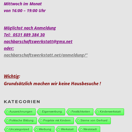
Mittwoch im Monat
von 16:00 – 19:00 Uhr
Möglichst nach Anmeldung
Tel: 0531 889 384 30
nachbarschaftswerkstatt@gmx.net
oder:
nachbarschaftswerkstatt.net/anmeldung/”
Wichtig
:
Grundsätzlich machen wir keine Hausbesuche !
KATEGORIEN
Auszeichnungen
Eigenwerbung
Festlichkeiten
Kinderwerkstatt
Politische Bildung
Projekte mit Kindern
Sterne von Gerhard
Uncategorized
Werbung
Werkstatt
Weststadt