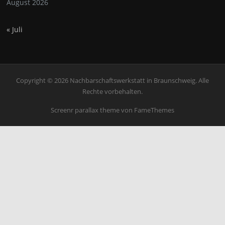
August 2026
« Juli
Copyright © 2026 Nachbarschaftswerkstatt in Braunschweig. Alle
Rechte vorbehalten.
Screenr parallax theme
von FameThemes