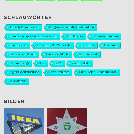
SCHLAGWÖRTER
Annette Schütze MdL
Baugenossenschaft Wiederaufbau
Braunschweiger Baugenossenschaft
Dirk Sievers
Dr. Carola Reimann
Ehrenbecher
Einrichten Der Werkstatt
Elektriker
Eröffnung
Hans-Würtz-Schule
Haus Der Talente
Heißen Draht
Helmut Gierga
IHK
IKEA
Joachim Blätz
Jugend-Werkstatttage
Karin Stemmer
Klaus-Peter Bachmann MdL
Midsommar
BILDER