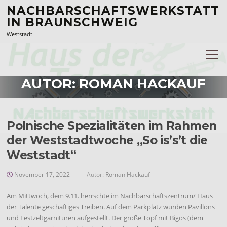
Zum
NACHBARSCHAFTSWERKSTATT
Inhalt
IN BRAUNSCHWEIG
springen
Weststadt
Menü
AUTOR:
ROMAN HACKAUF
Polnische Spezialitäten im Rahmen
der Weststadtwoche „So is’s’t die
Weststadt“
November 17, 2022
Autor:
Roman Hackauf
Am Mittwoch, dem 9.11. herrschte im Nachbarschaftszentrum/ Haus
der Talente geschäftiges Treiben. Auf dem Parkplatz wurden Pavillons
und Festzeltgarnituren aufgestellt. Der große Topf mit Bigos (dem