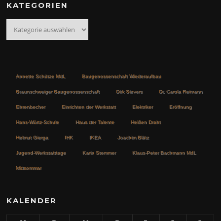
KATEGORIEN
Kategorien
Annette Schütze MdL
Baugenossenschaft Wiederaufbau
Braunschweiger Baugenossenschaft
Dirk Sievers
Dr. Carola Reimann
Ehrenbecher
Einrichten der Werkstatt
Elektriker
Eröffnung
Hans-Würtz-Schule
Haus der Talente
Heißen Draht
Helmut Gierga
IHK
IKEA
Joachim Blätz
Jugend-Werkstatttage
Karin Stemmer
Klaus-Peter Bachmann MdL
Midsommar
KALENDER