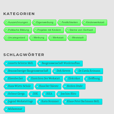
KATEGORIEN
Auszeichnungen
Eigenwerbung
Festlichkeiten
Kinderwerkstatt
Politische Bildung
Projekte mit Kindern
Sterne von Gerhard
Uncategorized
Werbung
Werkstatt
Weststadt
SCHLAGWÖRTER
Annette Schütze MdL
Baugenossenschaft Wiederaufbau
Braunschweiger Baugenossenschaft
Dirk Sievers
Dr. Carola Reimann
Ehrenbecher
Einrichten Der Werkstatt
Elektriker
Eröffnung
Hans-Würtz-Schule
Haus Der Talente
Heißen Draht
Helmut Gierga
IHK
IKEA
Joachim Blätz
Jugend-Werkstatttage
Karin Stemmer
Klaus-Peter Bachmann MdL
Midsommar