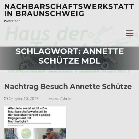
Zum
NACHBARSCHAFTSWERKSTATT
Inhalt
IN BRAUNSCHWEIG
springen
Weststadt
Menü
SCHLAGWORT:
ANNETTE
SCHÜTZE MDL
Nachtrag Besuch Annette Schütze
Oktober 10, 2018
Autor:
Admin