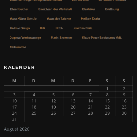
Ehrenbecher
Einrichten der Werkstatt
Elektriker
Eröffnung
Hans-Würtz-Schule
Haus der Talente
Heißen Draht
Helmut Gierga
IHK
IKEA
Joachim Blätz
Jugend-Werkstatttage
Karin Stemmer
Klaus-Peter Bachmann MdL
Midsommar
KALENDER
M
D
M
D
F
S
S
1
2
3
4
5
6
7
8
9
10
11
12
13
14
15
16
17
18
19
20
21
22
23
24
25
26
27
28
29
30
31
August 2026