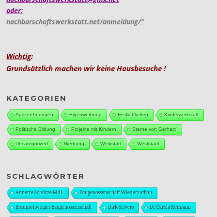
oder:
nachbarschaftswerkstatt.net/anmeldung/”
Wichtig
:
Grundsätzlich machen wir keine Hausbesuche !
KATEGORIEN
Auszeichnungen
Eigenwerbung
Festlichkeiten
Kinderwerkstatt
Politische Bildung
Projekte mit Kindern
Sterne von Gerhard
Uncategorized
Werbung
Werkstatt
Weststadt
SCHLAGWÖRTER
Annette Schütze MdL
Baugenossenschaft Wiederaufbau
Braunschweiger Baugenossenschaft
Dirk Sievers
Dr. Carola Reimann