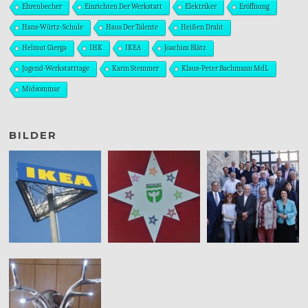
Ehrenbecher
Einrichten Der Werkstatt
Elektriker
Eröffnung
Hans-Würtz-Schule
Haus Der Talente
Heißen Draht
Helmut Gierga
IHK
IKEA
Joachim Blätz
Jugend-Werkstatttage
Karin Stemmer
Klaus-Peter Bachmann MdL
Midsommar
BILDER