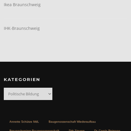
Ikea Braunschweig
IHK-Braunschweig
KATEGORIEN
Kategorien
Annette Schütze MdL
Baugenossenschaft Wiederaufbau
Braunschweiger Baugenossenschaft
Dirk Sievers
Dr. Carola Reimann