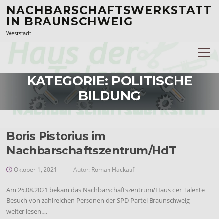
Zum
NACHBARSCHAFTSWERKSTATT
Inhalt
IN BRAUNSCHWEIG
springen
Weststadt
Menü
KATEGORIE:
POLITISCHE
BILDUNG
Boris Pistorius im
Nachbarschaftszentrum/HdT
Oktober 1, 2021
Autor:
Roman Hackauf
Am 26.08.2021 bekam das Nachbarschaftszentrum/Haus der Talente
Besuch von zahlreichen Personen der SPD-Partei Braunschweig
weiter lesen….