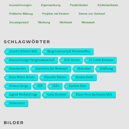
Auszeichnungen
Eigenwerbung
Festlichkeiten
Kinderwerkstatt
Politische Bildung
Projekte mit Kindern
Sterne von Gerhard
Uncategorized
Werbung
Werkstatt
Weststadt
SCHLAGWÖRTER
Annette Schütze MdL
Baugenossenschaft Wiederaufbau
Braunschweiger Baugenossenschaft
Dirk Sievers
Dr. Carola Reimann
Ehrenbecher
Einrichten Der Werkstatt
Elektriker
Eröffnung
Hans-Würtz-Schule
Haus Der Talente
Heißen Draht
Helmut Gierga
IHK
IKEA
Joachim Blätz
Jugend-Werkstatttage
Karin Stemmer
Klaus-Peter Bachmann MdL
Midsommar
BILDER