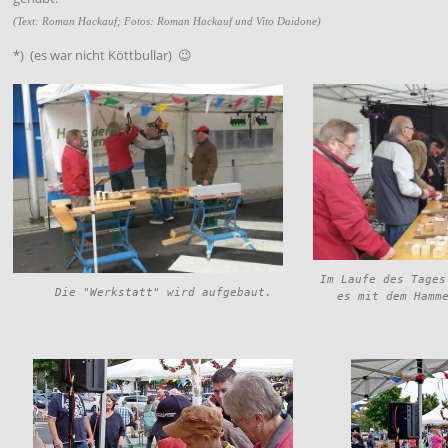
(Text: Roman Hackauf; Fotos: Roman Hackauf und Vito Daidone)
*) (es war nicht Köttbullar) 😉
Im Laufe des Tages
Die "Werkstatt" wird aufgebaut.
es mit dem Hamm