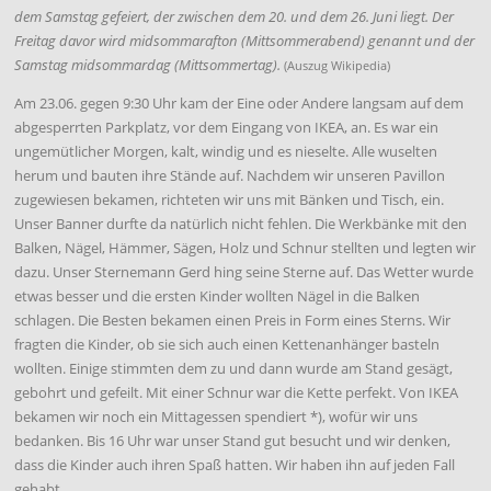
dem Samstag gefeiert, der zwischen dem 20. und dem 26. Juni liegt. Der
Freitag davor wird midsommarafton (Mittsommerabend) genannt und der
Samstag midsommardag (Mittsommertag).
(Auszug Wikipedia)
Am 23.06. gegen 9:30 Uhr kam der Eine oder Andere langsam auf dem
abgesperrten Parkplatz, vor dem Eingang von IKEA, an. Es war ein
ungemütlicher Morgen, kalt, windig und es nieselte. Alle wuselten
herum und bauten ihre Stände auf. Nachdem wir unseren Pavillon
zugewiesen bekamen, richteten wir uns mit Bänken und Tisch, ein.
Unser Banner durfte da natürlich nicht fehlen. Die Werkbänke mit den
Balken, Nägel, Hämmer, Sägen, Holz und Schnur stellten und legten wir
dazu. Unser Sternemann Gerd hing seine Sterne auf. Das Wetter wurde
etwas besser und die ersten Kinder wollten Nägel in die Balken
schlagen. Die Besten bekamen einen Preis in Form eines Sterns. Wir
fragten die Kinder, ob sie sich auch einen Kettenanhänger basteln
wollten. Einige stimmten dem zu und dann wurde am Stand gesägt,
gebohrt und gefeilt. Mit einer Schnur war die Kette perfekt. Von IKEA
bekamen wir noch ein Mittagessen spendiert *), wofür wir uns
bedanken. Bis 16 Uhr war unser Stand gut besucht und wir denken,
dass die Kinder auch ihren Spaß hatten. Wir haben ihn auf jeden Fall
gehabt.