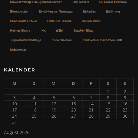
Braunschweiger Baugenossenschaft
Dirk Sievers
Dr. Carola Reimann
Ehrenbecher
Einrichten der Werkstatt
Elektriker
Eröffnung
Hans-Würtz-Schule
Haus der Talente
Heißen Draht
Helmut Gierga
IHK
IKEA
Joachim Blätz
Jugend-Werkstatttage
Karin Stemmer
Klaus-Peter Bachmann MdL
Midsommar
KALENDER
M
D
M
D
F
S
S
1
2
3
4
5
6
7
8
9
10
11
12
13
14
15
16
17
18
19
20
21
22
23
24
25
26
27
28
29
30
31
August 2026