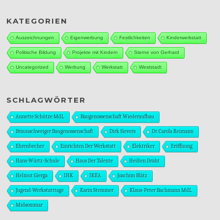
KATEGORIEN
Auszeichnungen
Eigenwerbung
Festlichkeiten
Kinderwerkstatt
Politische Bildung
Projekte mit Kindern
Sterne von Gerhard
Uncategorized
Werbung
Werkstatt
Weststadt
SCHLAGWÖRTER
Annette Schütze MdL
Baugenossenschaft Wiederaufbau
Braunschweiger Baugenossenschaft
Dirk Sievers
Dr. Carola Reimann
Ehrenbecher
Einrichten Der Werkstatt
Elektriker
Eröffnung
Hans-Würtz-Schule
Haus Der Talente
Heißen Draht
Helmut Gierga
IHK
IKEA
Joachim Blätz
Jugend-Werkstatttage
Karin Stemmer
Klaus-Peter Bachmann MdL
Midsommar