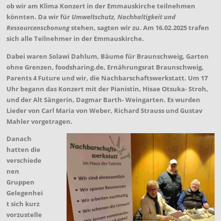
ob wir am Klima Konzert in der Emmauskirche teilnehmen
könnten. Da wir für
Umweltschutz, Nachhaltigkeit und
Ressourcenschonung
stehen, sagten wir zu. Am 16.02.2025 trafen
sich alle Teilnehmer in der Emmauskirche.
Dabei waren Solawi Dahlum, Bäume für Braunschweig, Garten
ohne Grenzen, foodsharing.de, Ernährungsrat Braunschweig,
Parents 4 Future und wir, die Nachbarschaftswerkstatt. Um 17
Uhr begann das Konzert mit der Pianistin, Hisae Otsuka- Stroh,
und der Alt Sängerin, Dagmar Barth- Weingarten. Es wurden
Lieder von Carl Maria von Weber, Richard Strauss und Gustav
Mahler vorgetragen.
Danach
hatten die
verschiede
nen
Gruppen
Gelegenhei
t sich kurz
vorzustelle