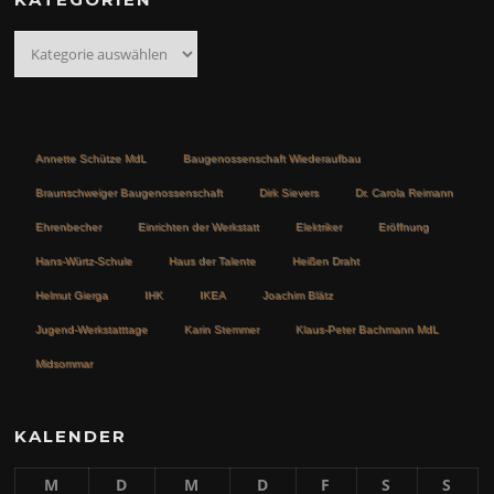
Kategorien
Annette Schütze MdL
Baugenossenschaft Wiederaufbau
Braunschweiger Baugenossenschaft
Dirk Sievers
Dr. Carola Reimann
Ehrenbecher
Einrichten der Werkstatt
Elektriker
Eröffnung
Hans-Würtz-Schule
Haus der Talente
Heißen Draht
Helmut Gierga
IHK
IKEA
Joachim Blätz
Jugend-Werkstatttage
Karin Stemmer
Klaus-Peter Bachmann MdL
Midsommar
KALENDER
M
D
M
D
F
S
S