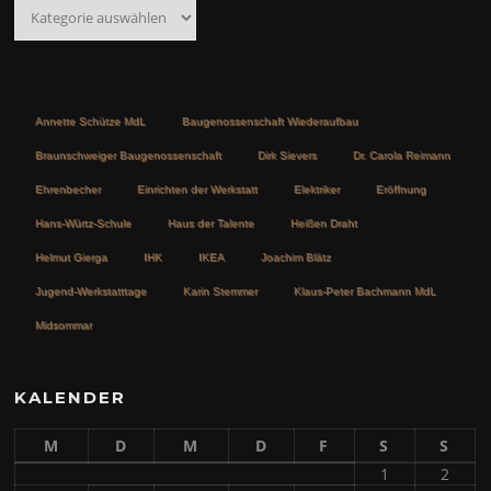
Kategorien
Annette Schütze MdL
Baugenossenschaft Wiederaufbau
Braunschweiger Baugenossenschaft
Dirk Sievers
Dr. Carola Reimann
Ehrenbecher
Einrichten der Werkstatt
Elektriker
Eröffnung
Hans-Würtz-Schule
Haus der Talente
Heißen Draht
Helmut Gierga
IHK
IKEA
Joachim Blätz
Jugend-Werkstatttage
Karin Stemmer
Klaus-Peter Bachmann MdL
Midsommar
KALENDER
M
D
M
D
F
S
S
1
2