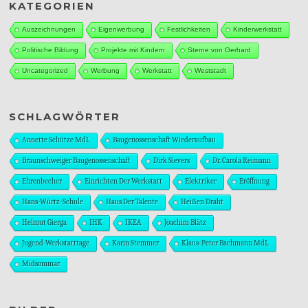
KATEGORIEN
Auszeichnungen
Eigenwerbung
Festlichkeiten
Kinderwerkstatt
Politische Bildung
Projekte mit Kindern
Sterne von Gerhard
Uncategorized
Werbung
Werkstatt
Weststadt
SCHLAGWÖRTER
Annette Schütze MdL
Baugenossenschaft Wiederaufbau
Braunschweiger Baugenossenschaft
Dirk Sievers
Dr. Carola Reimann
Ehrenbecher
Einrichten Der Werkstatt
Elektriker
Eröffnung
Hans-Würtz-Schule
Haus Der Talente
Heißen Draht
Helmut Gierga
IHK
IKEA
Joachim Blätz
Jugend-Werkstatttage
Karin Stemmer
Klaus-Peter Bachmann MdL
Midsommar