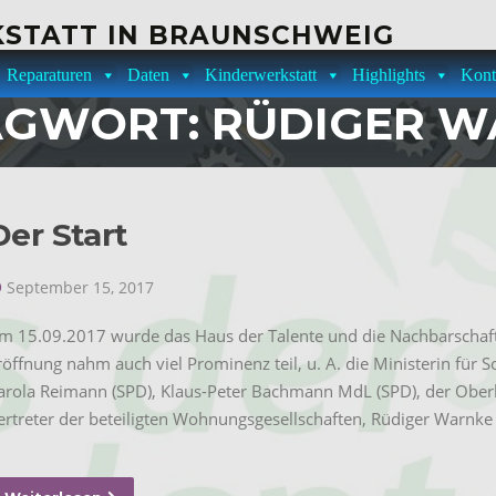
STATT IN BRAUNSCHWEIG
Reparaturen
Daten
Kinderwerkstatt
Highlights
Kont
AGWORT:
RÜDIGER W
Der Start
September 15, 2017
m 15.09.2017 wurde das Haus der Talente und die Nachbarschaftswe
röffnung nahm auch viel Prominenz teil, u. A. die Ministerin für S
arola Reimann (SPD), Klaus-Peter Bachmann MdL (SPD), der Oberb
ertreter der beteiligten Wohnungsgesellschaften, Rüdiger Warnk