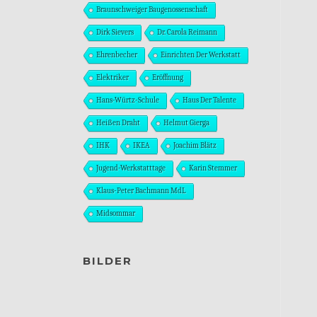
Braunschweiger Baugenossenschaft
Dirk Sievers
Dr. Carola Reimann
Ehrenbecher
Einrichten Der Werkstatt
Elektriker
Eröffnung
Hans-Würtz-Schule
Haus Der Talente
Heißen Draht
Helmut Gierga
IHK
IKEA
Joachim Blätz
Jugend-Werkstatttage
Karin Stemmer
Klaus-Peter Bachmann MdL
Midsommar
BILDER