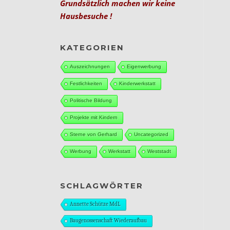
Grundsätzlich machen wir keine
Hausbesuche !
KATEGORIEN
Auszeichnungen
Eigenwerbung
Festlichkeiten
Kinderwerkstatt
Politische Bildung
Projekte mit Kindern
Sterne von Gerhard
Uncategorized
Werbung
Werkstatt
Weststadt
SCHLAGWÖRTER
Annette Schütze MdL
Baugenossenschaft Wiederaufbau