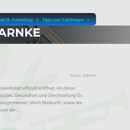
akt & Anmeldung
Tipps und Anleitungen
ARNKE
Autor:
Admin
rkstatt offiziell eröffnet. An dieser
oziales, Gesundheit und Gleichstellung Dr.
ürgermeister Ulrich Markurth, sowie die
e von der…