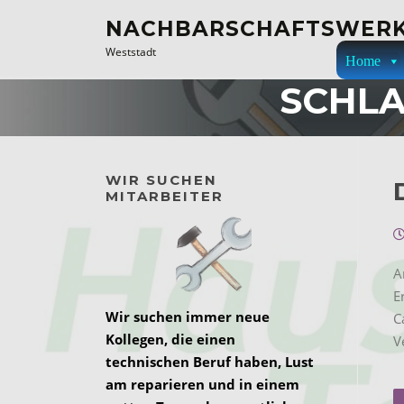
Zum
NACHBARSCHAFTSWERK
Inhalt
Weststadt
springen
Home
SCHL
WIR SUCHEN
MITARBEITER
A
E
Wir suchen immer neue
C
Kollegen, die einen
V
technischen Beruf haben, Lust
am reparieren und in einem