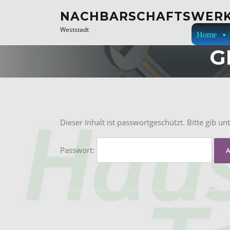
Zum
NACHBARSCHAFTSWERK
Inhalt
Weststadt
springen
Home
G
Dieser Inhalt ist passwortgeschützt. Bitte gib 
Passwort: