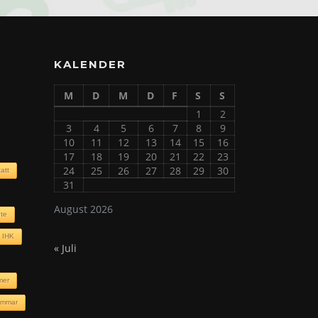
KALENDER
M
D
M
D
F
S
S
1
2
3
4
5
6
7
8
9
10
11
12
13
14
15
16
17
18
19
20
21
22
23
24
25
26
27
28
29
30
att
31
August 2026
nte
IHK
« Juli
mer
ommar