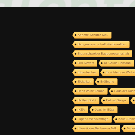
Annette Schütze MdL
Baugenossenschaft Wiederaufbau
Braunschweiger Baugenossenschaft
Dirk Sievers
Dr. Carola Reimann
Ehrenbecher
Einrichten der Werkst
Elektriker
Eröffnung
Hans-Würtz-Schule
Haus der Tale
Heißen Draht
Helmut Gierga
IKEA
Joachim Blätz
Jugend-Werkstatttage
Karin Stem
Klaus-Peter Bachmann MdL
Mids